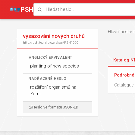
PSH
Hlavní hesla
vysazování nových druhů
http://psh.techlib.cz/skos/PSH1000
ANGLICKÝ EKVIVALENT
Katalog 
planting of new species
Podrobné 
NADŘAZENÉ HESLO
Catalogue 
rozšíření organismů na
Zemi
Heslo ve formátu JSON-LD