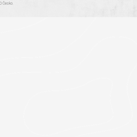
.0 Česko
.