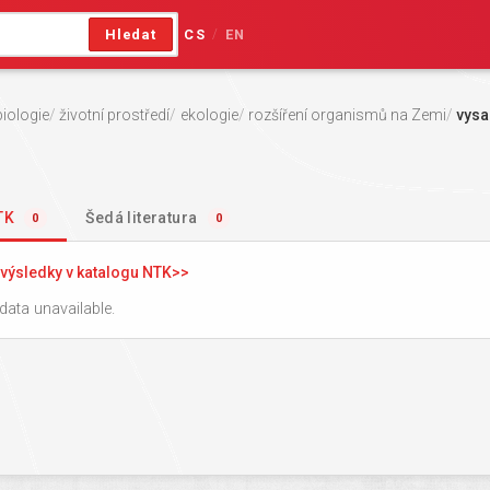
Hledat
CS
EN
/
biologie
životní prostředí
ekologie
rozšíření organismů na Zemi
vysa
NTK
Šedá literatura
0
0
výsledky v katalogu NTK
data unavailable.