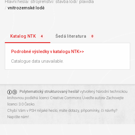
Hlavní hesla
strojírenství
stavba lodí
plavidla
vnitrozemské lodě
Katalog NTK
Šedá literatura
4
0
Podrobné výsledky v katalogu NTK
Catalogue data unavailable.
Polytematický strukturovaný heslář
vytvořený
Národní technickou
knihovnou
podléhá licenci
Creative Commons Uveďte autora-Zachovejte
licenci 3.0 Česko
.
Chybí Vám v PSH nějaké heslo, máte dotazy, připomínky, či návrhy?
Napište nám!