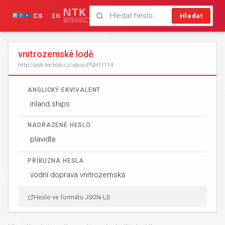
CS
EN
Hledat
/
vnitrozemské lodě
http://psh.techlib.cz/skos/PSH11114
ANGLICKÝ EKVIVALENT
inland ships
NADŘAZENÉ HESLO
plavidla
PŘÍBUZNÁ HESLA
vodní doprava vnitrozemská
Heslo ve formátu JSON-LD