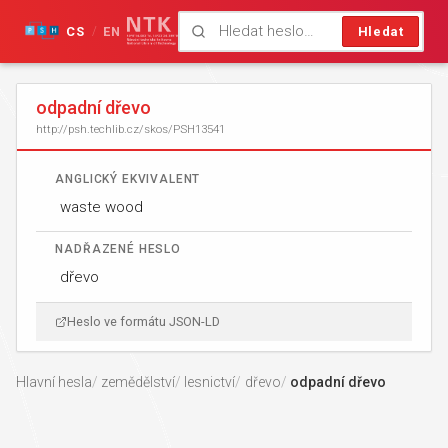
CS
EN
Hledat
/
odpadní dřevo
http://psh.techlib.cz/skos/PSH13541
ANGLICKÝ EKVIVALENT
waste wood
NADŘAZENÉ HESLO
dřevo
Heslo ve formátu JSON-LD
Hlavní hesla
zemědělství
lesnictví
dřevo
odpadní dřevo