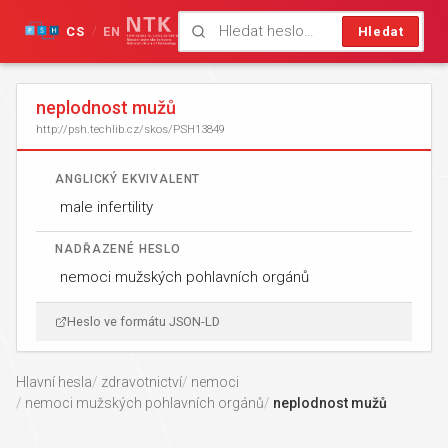
CS
EN
Hledat
/
neplodnost mužů
http://psh.techlib.cz/skos/PSH13849
ANGLICKÝ EKVIVALENT
male infertility
NADŘAZENÉ HESLO
nemoci mužských pohlavních orgánů
Heslo ve formátu JSON-LD
Hlavní hesla
zdravotnictví
nemoci
nemoci mužských pohlavních orgánů
neplodnost mužů