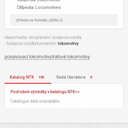
DBpedia: Locomotives
Heslo ve formátu JSON-LD
Hlavní hesla
strojírenství
kolejová vozidla
kolejová vozidla konvenční
lokomotivy
posunovací lokomotivy
traťové lokomotivy
Katalog NTK
Šedá literatura
155
0
Podrobné výsledky v katalogu NTK
Catalogue data unavailable.