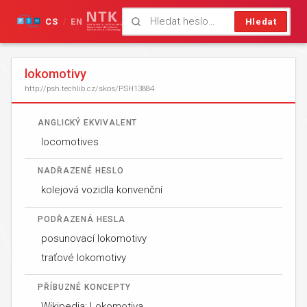
CS
EN
Hledat
/
lokomotivy
http://psh.techlib.cz/skos/PSH13884
ANGLICKÝ EKVIVALENT
locomotives
NADŘAZENÉ HESLO
kolejová vozidla konvenční
PODŘAZENÁ HESLA
posunovací lokomotivy
traťové lokomotivy
PŘÍBUZNÉ KONCEPTY
Wikipedia: Lokomotiva