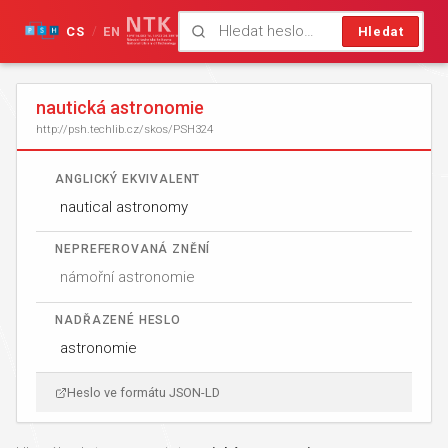
CS
EN
Hledat
/
nautická astronomie
http://psh.techlib.cz/skos/PSH324
ANGLICKÝ EKVIVALENT
nautical astronomy
NEPREFEROVANÁ ZNĚNÍ
námořní astronomie
NADŘAZENÉ HESLO
astronomie
Heslo ve formátu JSON-LD