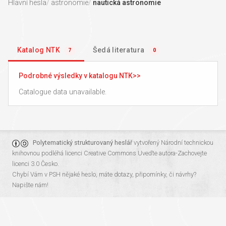
Hlavní hesla
astronomie
nautická astronomie
Katalog NTK
Šedá literatura
7
0
Podrobné výsledky v katalogu NTK
Catalogue data unavailable.
Polytematický strukturovaný heslář
vytvořený
Národní technickou
knihovnou
podléhá licenci
Creative Commons Uveďte autora-Zachovejte
licenci 3.0 Česko
.
Chybí Vám v PSH nějaké heslo, máte dotazy, připomínky, či návrhy?
Napište nám!