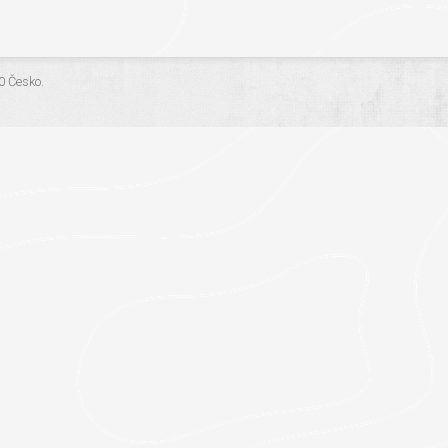
.0 Česko
.