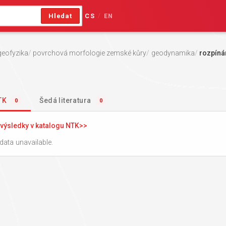
Hledat
CS
EN
/
geofyzika
povrchová morfologie zemské kůry
geodynamika
rozpíná
NTK
Šedá literatura
0
0
výsledky v katalogu NTK
data unavailable.