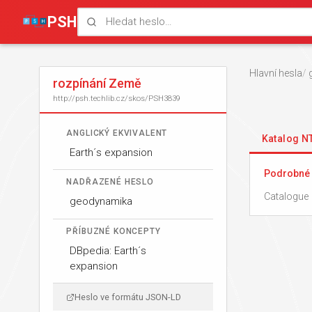
PSH
Hlavní hesla
rozpínání Země
http://psh.techlib.cz/skos/PSH3839
ANGLICKÝ EKVIVALENT
Katalog 
Earth´s expansion
Podrobné 
NADŘAZENÉ HESLO
Catalogue 
geodynamika
PŘÍBUZNÉ KONCEPTY
DBpedia: Earth´s
expansion
Heslo ve formátu JSON-LD