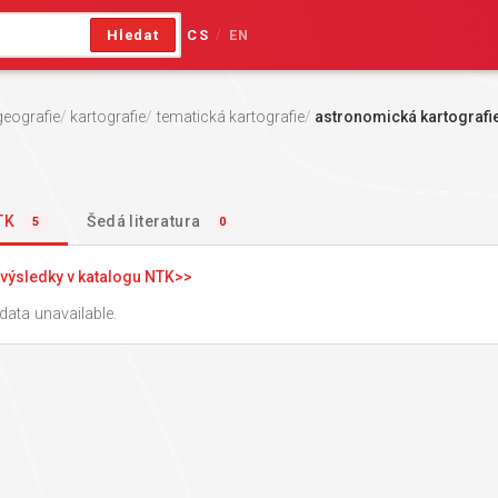
Hledat
CS
EN
/
geografie
kartografie
tematická kartografie
astronomická kartografi
NTK
Šedá literatura
5
0
výsledky v katalogu NTK
data unavailable.