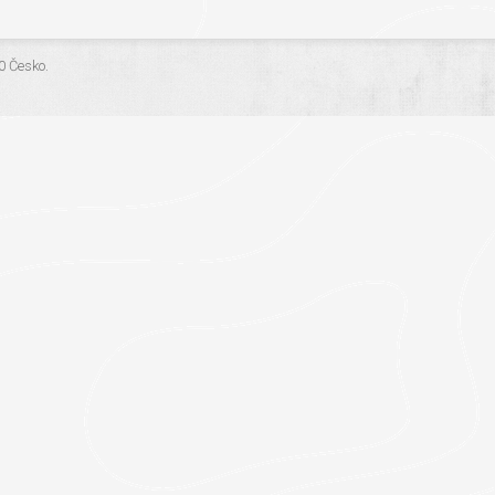
.0 Česko
.