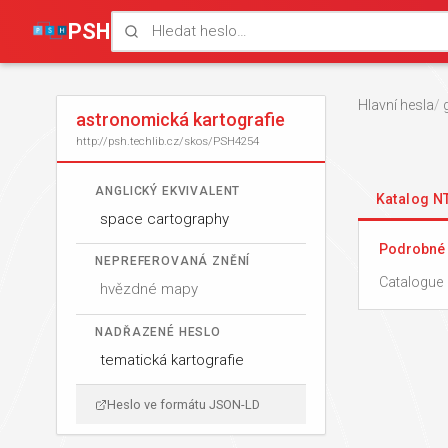
PSH
Hlavní hesla
astronomická kartografie
http://psh.techlib.cz/skos/PSH4254
ANGLICKÝ EKVIVALENT
Katalog 
space cartography
Podrobné 
NEPREFEROVANÁ ZNĚNÍ
Catalogue 
hvězdné mapy
NADŘAZENÉ HESLO
tematická kartografie
Heslo ve formátu JSON-LD