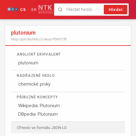
CS
EN
Hledat
/
plutonium
http://psh.techlib.cz/skos/PSH5778
ANGLICKÝ EKVIVALENT
plutonium
NADŘAZENÉ HESLO
chemické prvky
PŘÍBUZNÉ KONCEPTY
Wikipedia: Plutonium
DBpedia: Plutonium
Heslo ve formátu JSON-LD