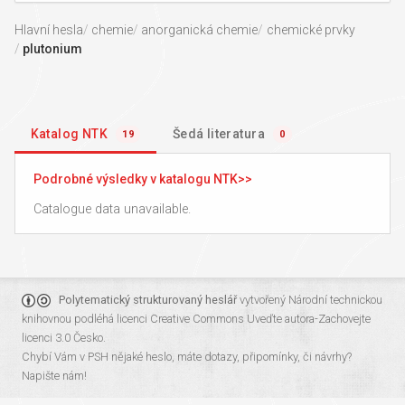
Hlavní hesla
chemie
anorganická chemie
chemické prvky
plutonium
Katalog NTK
Šedá literatura
19
0
Podrobné výsledky v katalogu NTK
Catalogue data unavailable.
Polytematický strukturovaný heslář
vytvořený
Národní technickou
knihovnou
podléhá licenci
Creative Commons Uveďte autora-Zachovejte
licenci 3.0 Česko
.
Chybí Vám v PSH nějaké heslo, máte dotazy, připomínky, či návrhy?
Napište nám!