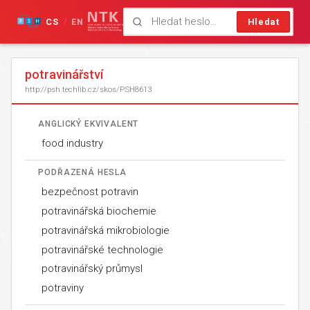
CS
EN
Hledat
/
potravinářství
http://psh.techlib.cz/skos/PSH8613
ANGLICKÝ EKVIVALENT
food industry
PODŘAZENÁ HESLA
bezpečnost potravin
potravinářská biochemie
potravinářská mikrobiologie
potravinářské technologie
potravinářský průmysl
potraviny