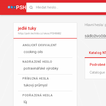
PSH
Hlavní hesla
jedlé tuky
http://psh.techlib.cz/skos/PSH8682
sádlo
živočiš
ANGLICKÝ EKVIVALENT
cooking oils
Katalog 
NADŘAZENÉ HESLO
Podrobné 
potravinářské výrobky
Catalogue 
PŘÍBUZNÁ HESLA
tukový průmysl
PODŘAZENÁ HESLA
lůj