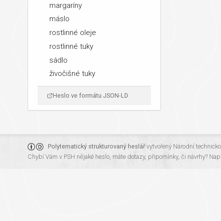
margaríny
máslo
rostlinné oleje
rostlinné tuky
sádlo
živočišné tuky
Heslo ve formátu JSON-LD
Polytematický strukturovaný heslář
vytvořený
Národní technick
Chybí Vám v PSH nějaké heslo, máte dotazy, připomínky, či návrhy?
Napi