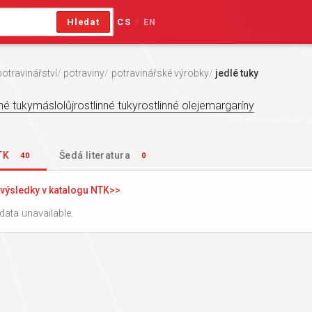
Hledat
CS
EN
/
potravinářství
potraviny
potravinářské výrobky
jedlé tuky
né tuky
máslo
lůj
rostlinné tuky
rostlinné oleje
margaríny
NTK
Šedá literatura
40
0
výsledky v katalogu NTK
data unavailable.