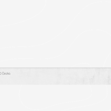
.0 Česko
.