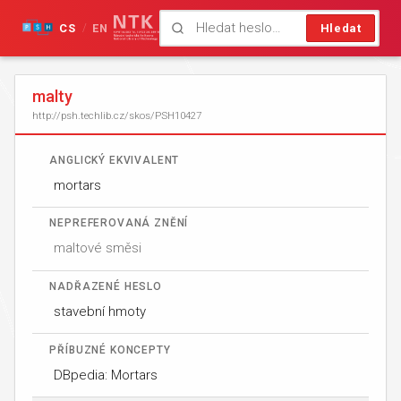
CS
EN
Hledat
/
malty
http://psh.techlib.cz/skos/PSH10427
ANGLICKÝ EKVIVALENT
mortars
NEPREFEROVANÁ ZNĚNÍ
maltové směsi
NADŘAZENÉ HESLO
stavební hmoty
PŘÍBUZNÉ KONCEPTY
DBpedia: Mortars