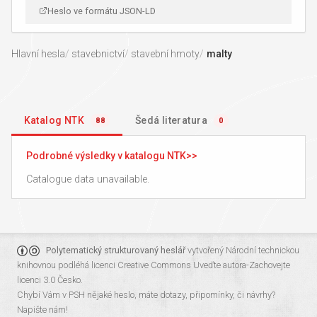
Heslo ve formátu JSON-LD
Hlavní hesla
stavebnictví
stavební hmoty
malty
Katalog NTK
Šedá literatura
88
0
Podrobné výsledky v katalogu NTK
Catalogue data unavailable.
Polytematický strukturovaný heslář
vytvořený
Národní technickou
knihovnou
podléhá licenci
Creative Commons Uveďte autora-Zachovejte
licenci 3.0 Česko
.
Chybí Vám v PSH nějaké heslo, máte dotazy, připomínky, či návrhy?
Napište nám!