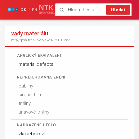
CS
EN
Hledat
/
vady materiálu
http://psh.techlib.cz/skos/PSH10662
ANGLICKÝ EKVIVALENT
material defects
NEPREFEROVANÁ ZNĚNÍ
bubliny
šíření trhlin
trhliny
únavové trhliny
NADŘAZENÉ HESLO
zkušebnictví