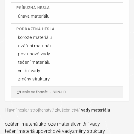
PŘÍBUZNÁ HESLA
únava materiálu
PODŘAZENÁ HESLA
koroze materiálu
ozáření materiálu
povrchové vady
tečení materiálu
vnitřní vady
změny struktury
Heslo ve formátu JSON-LD
Hlavní hesla
strojírenství
zkušebnictví
vady materiálu
ozáření materiálu
koroze materiálu
vnitřní vady
tečení materiálu
povrchové vady
změny struktury