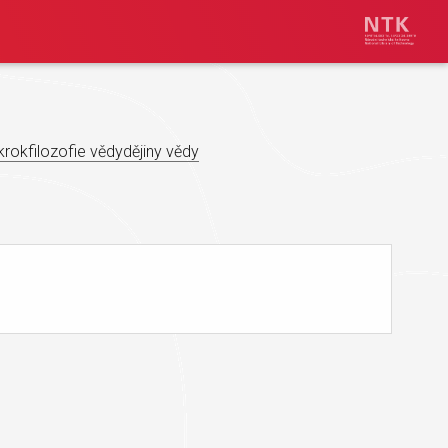
krok
filozofie vědy
dějiny vědy