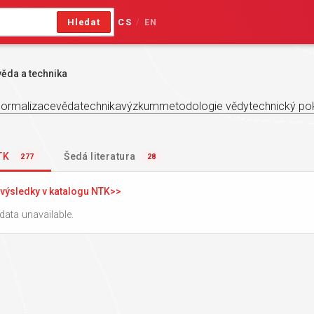
Hledat
CS
EN
/
věda a technika
normalizace
věda
technika
výzkum
metodologie vědy
technický po
NTK
Šedá literatura
277
28
výsledky v katalogu NTK
data unavailable.