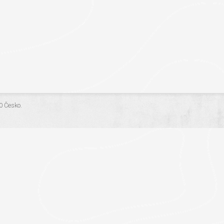
.0 Česko
.