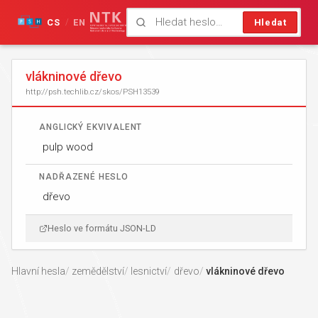
CS
EN
Hledat
/
vlákninové dřevo
http://psh.techlib.cz/skos/PSH13539
ANGLICKÝ EKVIVALENT
pulp wood
NADŘAZENÉ HESLO
dřevo
Heslo ve formátu JSON-LD
Hlavní hesla
zemědělství
lesnictví
dřevo
vlákninové dřevo