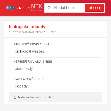
CS
EN
Hledat
/
biologické odpady
http://psh.techlib.cz/skos/PSH13947
ANGLICKÝ EKVIVALENT
biological wastes
NEPREFEROVANÁ ZNĚNÍ
bioodpady
NADŘAZENÉ HESLO
odpady
Heslo ve formátu JSON-LD