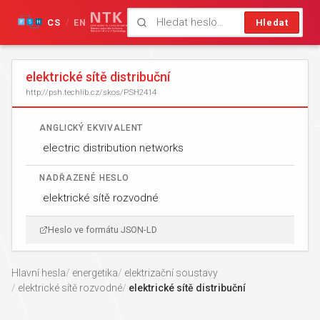
CS
EN
Hledat
/
elektrické sítě distribuční
http://psh.techlib.cz/skos/PSH2414
ANGLICKÝ EKVIVALENT
electric distribution networks
NADŘAZENÉ HESLO
elektrické sítě rozvodné
Heslo ve formátu JSON-LD
Hlavní hesla
energetika
elektrizační soustavy
elektrické sítě rozvodné
elektrické sítě distribuční