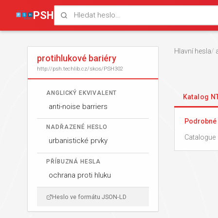
PSH
Hlavní hesla
protihlukové bariéry
http://psh.techlib.cz/skos/PSH302
ANGLICKÝ EKVIVALENT
Katalog 
anti-noise barriers
Podrobné 
NADŘAZENÉ HESLO
Catalogue 
urbanistické prvky
PŘÍBUZNÁ HESLA
ochrana proti hluku
Heslo ve formátu JSON-LD