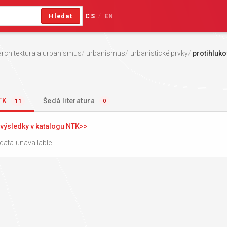
Hledat
CS
EN
/
architektura a urbanismus
urbanismus
urbanistické prvky
protihluko
NTK
Šedá literatura
11
0
výsledky v katalogu NTK
data unavailable.