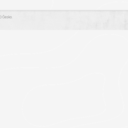
.0 Česko
.