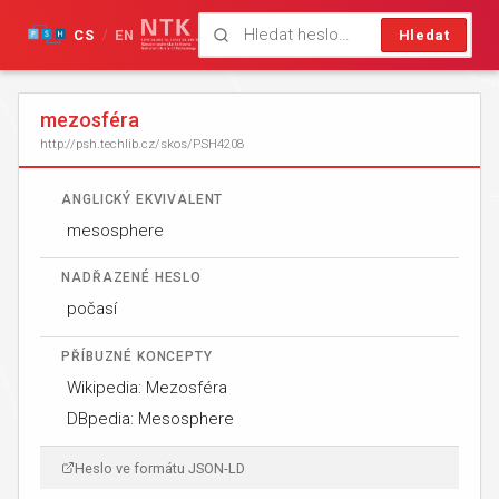
CS
EN
Hledat
/
mezosféra
http://psh.techlib.cz/skos/PSH4208
ANGLICKÝ EKVIVALENT
mesosphere
NADŘAZENÉ HESLO
počasí
PŘÍBUZNÉ KONCEPTY
Wikipedia: Mezosféra
DBpedia: Mesosphere
Heslo ve formátu JSON-LD