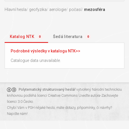
Hlavní hesla
geofyzika
aerologie
počasí
mezosféra
Katalog NTK
Šedá literatura
0
0
Podrobné výsledky v katalogu NTK
Catalogue data unavailable.
Polytematický strukturovaný heslář
vytvořený
Národní technickou
knihovnou
podléhá licenci
Creative Commons Uveďte autora-Zachovejte
licenci 3.0 Česko
.
Chybí Vám v PSH nějaké heslo, máte dotazy, připomínky, či návrhy?
Napište nám!