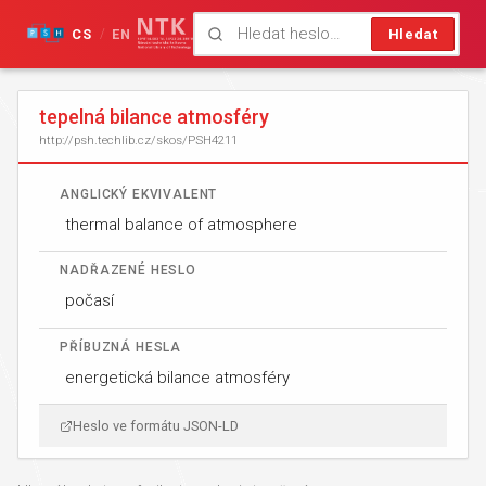
CS
EN
Hledat
/
tepelná bilance atmosféry
http://psh.techlib.cz/skos/PSH4211
ANGLICKÝ EKVIVALENT
thermal balance of atmosphere
NADŘAZENÉ HESLO
počasí
PŘÍBUZNÁ HESLA
energetická bilance atmosféry
Heslo ve formátu JSON-LD