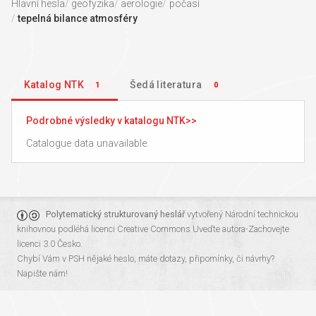
Hlavní hesla
geofyzika
aerologie
počasí
tepelná bilance atmosféry
Katalog NTK
Šedá literatura
1
0
Podrobné výsledky v katalogu NTK
Catalogue data unavailable.
Polytematický strukturovaný heslář
vytvořený
Národní technickou
knihovnou
podléhá licenci
Creative Commons Uveďte autora-Zachovejte
licenci 3.0 Česko
.
Chybí Vám v PSH nějaké heslo, máte dotazy, připomínky, či návrhy?
Napište nám!