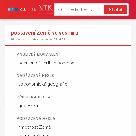
CS
EN
Hledat
/
postavení Země ve vesmíru
http://psh.techlib.cz/skos/PSH4233
ANGLICKÝ EKVIVALENT
position of Earth in cosmos
NADŘAZENÉ HESLO
astronomická geografie
PŘÍBUZNÁ HESLA
geofyzika
PODŘAZENÁ HESLA
hmotnost Země
rozměry Země