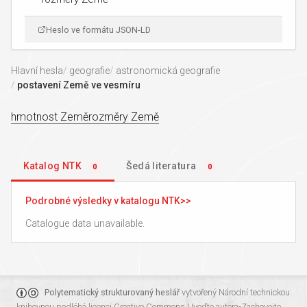
Heslo ve formátu JSON-LD
Hlavní hesla
geografie
astronomická geografie
postavení Země ve vesmíru
hmotnost Země
rozměry Země
Katalog NTK
Šedá literatura
0
0
Podrobné výsledky v katalogu NTK
Catalogue data unavailable.
Polytematický strukturovaný heslář
vytvořený
Národní technickou
knihovnou
podléhá licenci
Creative Commons Uveďte autora-Zachovejte