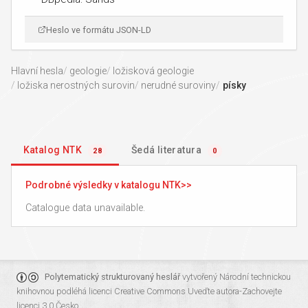
Heslo ve formátu JSON-LD
Hlavní hesla
geologie
ložisková geologie
ložiska nerostných surovin
nerudné suroviny
písky
Katalog NTK
Šedá literatura
28
0
Podrobné výsledky v katalogu NTK
Catalogue data unavailable.
Polytematický strukturovaný heslář
vytvořený
Národní technickou
knihovnou
podléhá licenci
Creative Commons Uveďte autora-Zachovejte
licenci 3.0 Česko
.