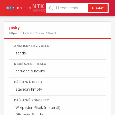
CS
EN
Hledat
/
písky
http://psh.techlib.cz/skos/PSH4724
ANGLICKÝ EKVIVALENT
sands
NADŘAZENÉ HESLO
nerudné suroviny
PŘÍBUZNÁ HESLA
stavební hmoty
PŘÍBUZNÉ KONCEPTY
Wikipedia: Písek (materiál)
DBpedia: Sands