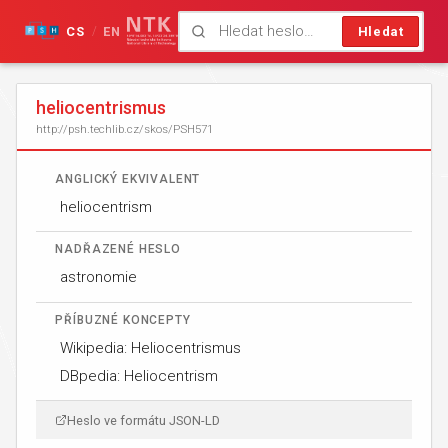
CS
EN
Hledat
/
heliocentrismus
http://psh.techlib.cz/skos/PSH571
ANGLICKÝ EKVIVALENT
heliocentrism
NADŘAZENÉ HESLO
astronomie
PŘÍBUZNÉ KONCEPTY
Wikipedia: Heliocentrismus
DBpedia: Heliocentrism
Heslo ve formátu JSON-LD