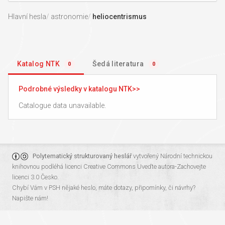
Hlavní hesla
astronomie
heliocentrismus
Katalog NTK
Šedá literatura
0
0
Podrobné výsledky v katalogu NTK
Catalogue data unavailable.
Polytematický strukturovaný heslář
vytvořený
Národní technickou
knihovnou
podléhá licenci
Creative Commons Uveďte autora-Zachovejte
licenci 3.0 Česko
.
Chybí Vám v PSH nějaké heslo, máte dotazy, připomínky, či návrhy?
Napište nám!