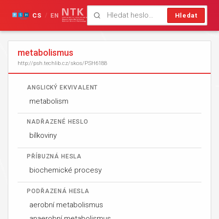
CS
EN
Hledat
/
metabolismus
http://psh.techlib.cz/skos/PSH6188
ANGLICKÝ EKVIVALENT
metabolism
NADŘAZENÉ HESLO
bílkoviny
PŘÍBUZNÁ HESLA
biochemické procesy
PODŘAZENÁ HESLA
aerobní metabolismus
anaerobní metabolismus