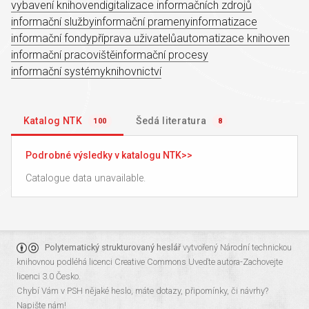
vybavení knihoven
digitalizace informačních zdrojů
informační služby
informační prameny
informatizace
informační fondy
příprava uživatelů
automatizace knihoven
informační pracoviště
informační procesy
informační systémy
knihovnictví
Katalog NTK
Šedá literatura
100
8
Podrobné výsledky v katalogu NTK
Catalogue data unavailable.
Polytematický strukturovaný heslář
vytvořený
Národní technickou
knihovnou
podléhá licenci
Creative Commons Uveďte autora-Zachovejte
licenci 3.0 Česko
.
Chybí Vám v PSH nějaké heslo, máte dotazy, připomínky, či návrhy?
Napište nám!