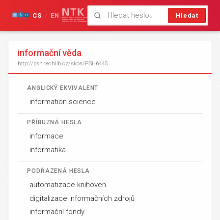
CS
EN
Hledat
/
informační věda
http://psh.techlib.cz/skos/PSH6445
ANGLICKÝ EKVIVALENT
information science
PŘÍBUZNÁ HESLA
informace
informatika
PODŘAZENÁ HESLA
automatizace knihoven
digitalizace informačních zdrojů
informační fondy