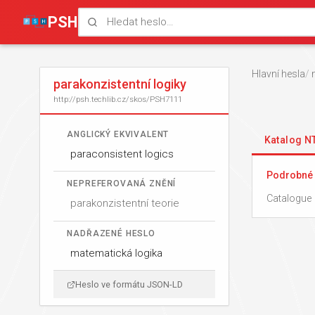
PSH
Hlavní hesla
parakonzistentní logiky
http://psh.techlib.cz/skos/PSH7111
ANGLICKÝ EKVIVALENT
Katalog 
paraconsistent logics
Podrobné 
NEPREFEROVANÁ ZNĚNÍ
Catalogue 
parakonzistentní teorie
NADŘAZENÉ HESLO
matematická logika
Heslo ve formátu JSON-LD