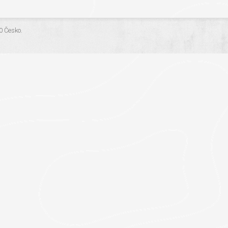
.0 Česko
.