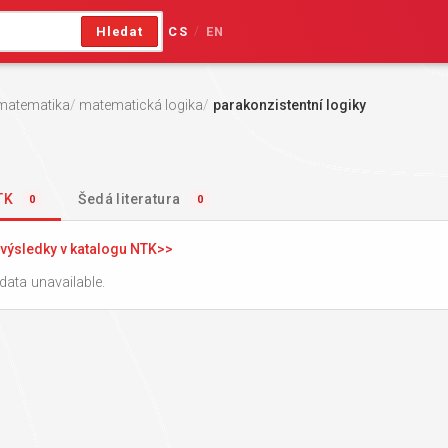
Hledat
CS
EN
/
matematika
matematická logika
parakonzistentní logiky
NTK
Šedá literatura
0
0
výsledky v katalogu NTK
data unavailable.