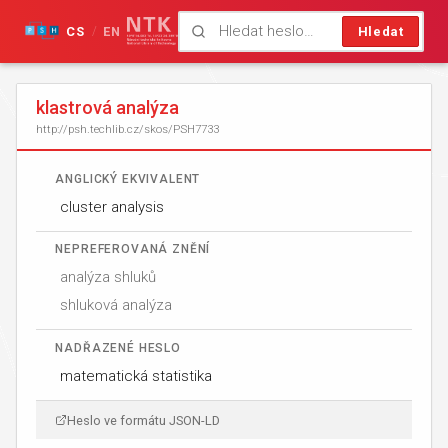
CS
EN
Hledat
/
klastrová analýza
http://psh.techlib.cz/skos/PSH7733
ANGLICKÝ EKVIVALENT
cluster analysis
NEPREFEROVANÁ ZNĚNÍ
analýza shluků
shluková analýza
NADŘAZENÉ HESLO
matematická statistika
Heslo ve formátu JSON-LD