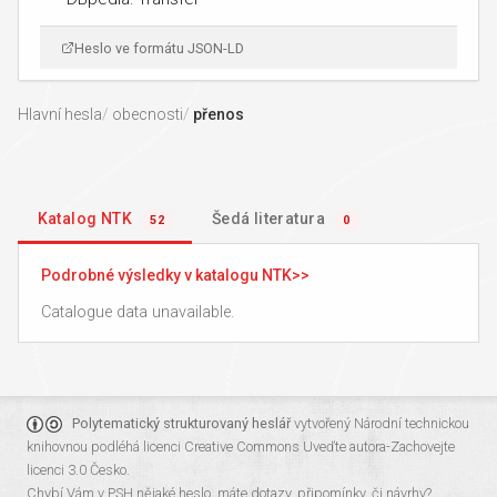
Heslo ve formátu JSON-LD
Hlavní hesla
obecnosti
přenos
Katalog NTK
Šedá literatura
52
0
Podrobné výsledky v katalogu NTK
Catalogue data unavailable.
Polytematický strukturovaný heslář
vytvořený
Národní technickou
knihovnou
podléhá licenci
Creative Commons Uveďte autora-Zachovejte
licenci 3.0 Česko
.
Chybí Vám v PSH nějaké heslo, máte dotazy, připomínky, či návrhy?