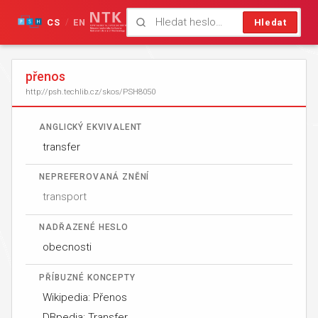
CS
EN
Hledat
/
přenos
http://psh.techlib.cz/skos/PSH8050
ANGLICKÝ EKVIVALENT
transfer
NEPREFEROVANÁ ZNĚNÍ
transport
NADŘAZENÉ HESLO
obecnosti
PŘÍBUZNÉ KONCEPTY
Wikipedia: Přenos
DBpedia: Transfer