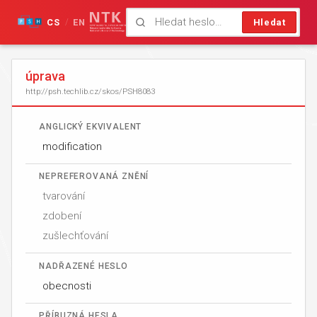
CS
EN
Hledat
/
úprava
http://psh.techlib.cz/skos/PSH8083
ANGLICKÝ EKVIVALENT
modification
NEPREFEROVANÁ ZNĚNÍ
tvarování
zdobení
zušlechťování
NADŘAZENÉ HESLO
obecnosti
PŘÍBUZNÁ HESLA