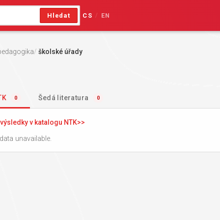
Hledat
CS
EN
/
pedagogika
školské úřady
NTK
Šedá literatura
0
0
výsledky v katalogu NTK
data unavailable.