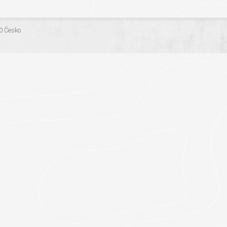
.0 Česko
.