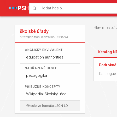
PSH
Hlavní hesla
školské úřady
http://psh.techlib.cz/skos/PSH8293
ANGLICKÝ EKVIVALENT
Katalog 
education authorities
Podrobné 
NADŘAZENÉ HESLO
Catalogue 
pedagogika
PŘÍBUZNÉ KONCEPTY
Wikipedia: Školský úřad
Heslo ve formátu JSON-LD