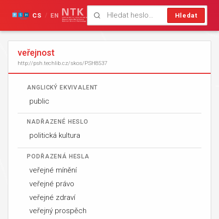
CS
EN
Hledat
/
veřejnost
http://psh.techlib.cz/skos/PSH8537
ANGLICKÝ EKVIVALENT
public
NADŘAZENÉ HESLO
politická kultura
PODŘAZENÁ HESLA
veřejné mínění
veřejné právo
veřejné zdraví
veřejný prospěch