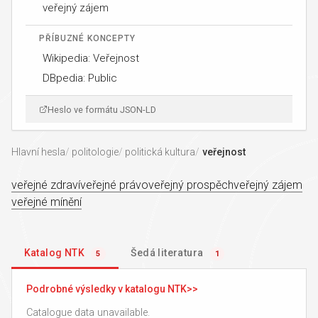
veřejný zájem
PŘÍBUZNÉ KONCEPTY
Wikipedia: Veřejnost
DBpedia: Public
Heslo ve formátu JSON-LD
Hlavní hesla
politologie
politická kultura
veřejnost
veřejné zdraví
veřejné právo
veřejný prospěch
veřejný zájem
veřejné mínění
Katalog NTK
Šedá literatura
5
1
Podrobné výsledky v katalogu NTK
Catalogue data unavailable.