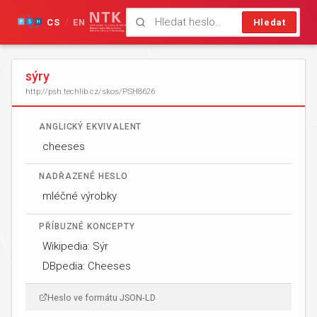
CS
EN
Hledat
/
sýry
http://psh.techlib.cz/skos/PSH8626
ANGLICKÝ EKVIVALENT
cheeses
NADŘAZENÉ HESLO
mléčné výrobky
PŘÍBUZNÉ KONCEPTY
Wikipedia: Sýr
DBpedia: Cheeses
Heslo ve formátu JSON-LD