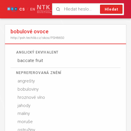
CS
EN
Hledat
/
bobulové ovoce
http://psh.techlib.cz/skos/PSH8650
ANGLICKÝ EKVIVALENT
baccate fruit
NEPREFEROVANÁ ZNĚNÍ
angrešty
bobuloviny
hroznové víno
jahody
maliny
moruše
ostružiny