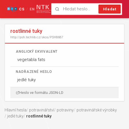
CS
EN
Hledat
/
rostlinné tuky
http://psh.techlib.cz/skos/PSH8687
ANGLICKÝ EKVIVALENT
vegetabla fats
NADŘAZENÉ HESLO
jedlé tuky
Heslo ve formátu JSON-LD
Hlavní hesla
potravinářství
potraviny
potravinářské výrobky
jedlé tuky
rostlinné tuky