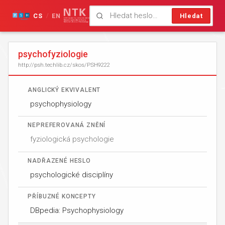
CS
EN
Hledat
/
psychofyziologie
http://psh.techlib.cz/skos/PSH9222
ANGLICKÝ EKVIVALENT
psychophysiology
NEPREFEROVANÁ ZNĚNÍ
fyziologická psychologie
NADŘAZENÉ HESLO
psychologické disciplíny
PŘÍBUZNÉ KONCEPTY
DBpedia: Psychophysiology