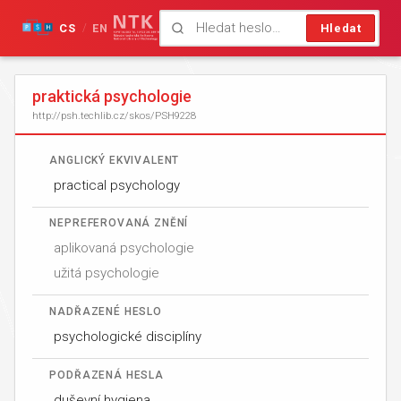
CS
EN
Hledat
/
praktická psychologie
http://psh.techlib.cz/skos/PSH9228
ANGLICKÝ EKVIVALENT
practical psychology
NEPREFEROVANÁ ZNĚNÍ
aplikovaná psychologie
užitá psychologie
NADŘAZENÉ HESLO
psychologické disciplíny
PODŘAZENÁ HESLA
duševní hygiena