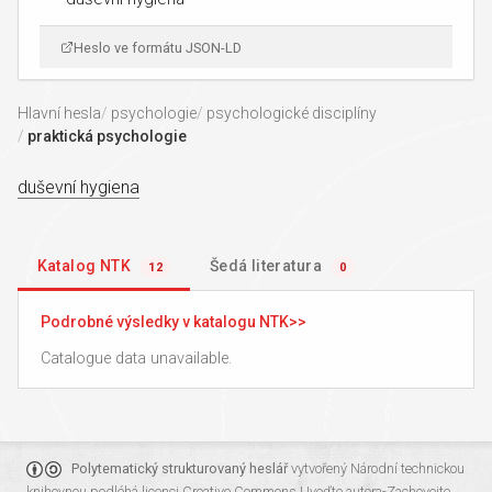
Heslo ve formátu JSON-LD
Hlavní hesla
psychologie
psychologické disciplíny
praktická psychologie
duševní hygiena
Katalog NTK
Šedá literatura
12
0
Podrobné výsledky v katalogu NTK
Catalogue data unavailable.
Polytematický strukturovaný heslář
vytvořený
Národní technickou
knihovnou
podléhá licenci
Creative Commons Uveďte autora-Zachovejte