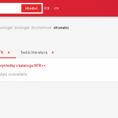
Hledat
CS
EN
/
biologie
zoologie
živočichové
strunatci
NTK
Šedá literatura
4
0
výsledky v katalogu NTK
data unavailable.