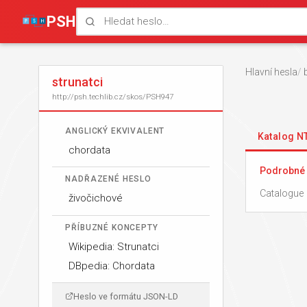
PSH
Hlavní hesla
strunatci
http://psh.techlib.cz/skos/PSH947
ANGLICKÝ EKVIVALENT
Katalog 
chordata
Podrobné 
NADŘAZENÉ HESLO
Catalogue 
živočichové
PŘÍBUZNÉ KONCEPTY
Wikipedia: Strunatci
DBpedia: Chordata
Heslo ve formátu JSON-LD