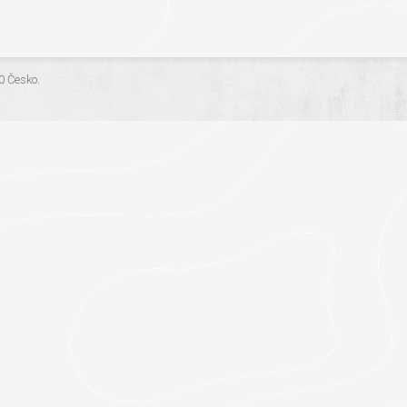
.0 Česko
.