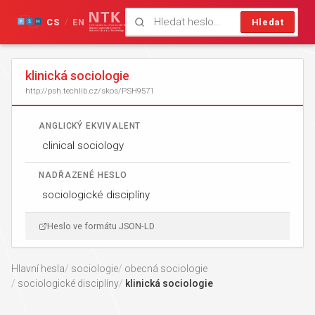
CS
EN
Hledat
/
klinická sociologie
http://psh.techlib.cz/skos/PSH9571
ANGLICKÝ EKVIVALENT
clinical sociology
NADŘAZENÉ HESLO
sociologické disciplíny
Heslo ve formátu JSON-LD
Hlavní hesla
sociologie
obecná sociologie
sociologické disciplíny
klinická sociologie