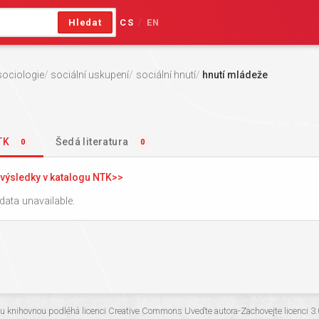
Hledat
CS
EN
/
sociologie
sociální uskupení
sociální hnutí
hnutí mládeže
NTK
Šedá literatura
0
0
výsledky v katalogu NTK
data unavailable.
ou knihovnou
podléhá licenci
Creative Commons Uveďte autora-Zachovejte licenci 3