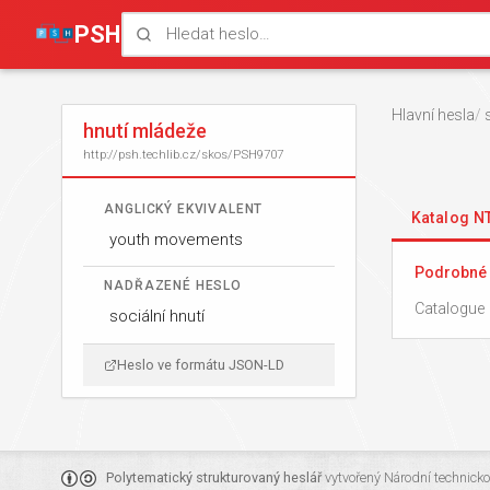
PSH
Hlavní hesla
hnutí mládeže
http://psh.techlib.cz/skos/PSH9707
ANGLICKÝ EKVIVALENT
Katalog 
youth movements
Podrobné 
NADŘAZENÉ HESLO
Catalogue 
sociální hnutí
Heslo ve formátu JSON-LD
Polytematický strukturovaný heslář
vytvořený
Národní technick