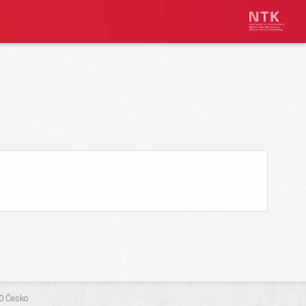
.0 Česko
.