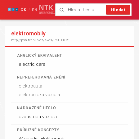
CS
EN
Hledat
/
elektromobily
http://psh.techlib.cz/skos/PSH11081
ANGLICKÝ EKVIVALENT
electric cars
NEPREFEROVANÁ ZNĚNÍ
elektroauta
elektronická vozidla
NADŘAZENÉ HESLO
dvoustopá vozidla
PŘÍBUZNÉ KONCEPTY
Wikipedia: Elektromobil