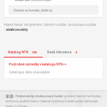
Heslo ve formátu JSON-LD
Hlavní hesla
strojírenství
silniční vozidla
dvoustopá vozidla
elektromobily
Katalog NTK
Šedá literatura
335
0
Podrobné výsledky v katalogu NTK
Catalogue data unavailable.
Polytematický strukturovaný heslář
vytvořený
Národní technickou
knihovnou
podléhá licenci
Creative Commons Uveďte autora-Zachovejte
licenci 3.0 Česko
.