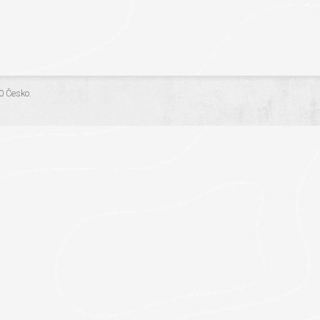
.0 Česko
.