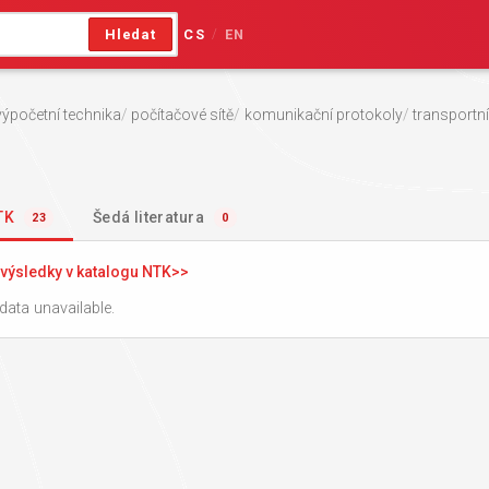
Hledat
CS
EN
/
výpočetní technika
počítačové sítě
komunikační protokoly
transportní
NTK
Šedá literatura
23
0
výsledky v katalogu NTK
data unavailable.