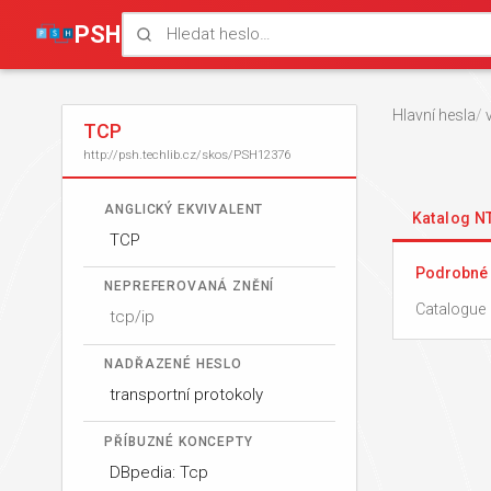
PSH
Hlavní hesla
TCP
http://psh.techlib.cz/skos/PSH12376
ANGLICKÝ EKVIVALENT
Katalog 
TCP
Podrobné 
NEPREFEROVANÁ ZNĚNÍ
Catalogue 
tcp/ip
NADŘAZENÉ HESLO
transportní protokoly
PŘÍBUZNÉ KONCEPTY
DBpedia: Tcp