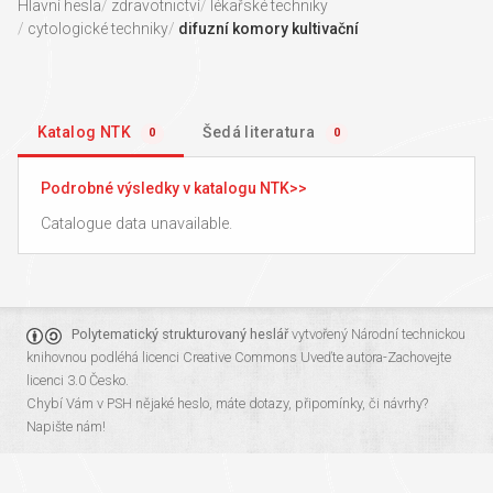
Hlavní hesla
zdravotnictví
lékařské techniky
cytologické techniky
difuzní komory kultivační
Katalog NTK
Šedá literatura
0
0
Podrobné výsledky v katalogu NTK
Catalogue data unavailable.
Polytematický strukturovaný heslář
vytvořený
Národní technickou
knihovnou
podléhá licenci
Creative Commons Uveďte autora-Zachovejte
licenci 3.0 Česko
.
Chybí Vám v PSH nějaké heslo, máte dotazy, připomínky, či návrhy?
Napište nám!