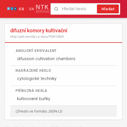
CS
EN
Hledat
/
difuzní komory kultivační
http://psh.techlib.cz/skos/PSH12829
ANGLICKÝ EKVIVALENT
difussion cultivation chambers
NADŘAZENÉ HESLO
cytologické techniky
PŘÍBUZNÁ HESLA
kultivované buňky
Heslo ve formátu JSON-LD