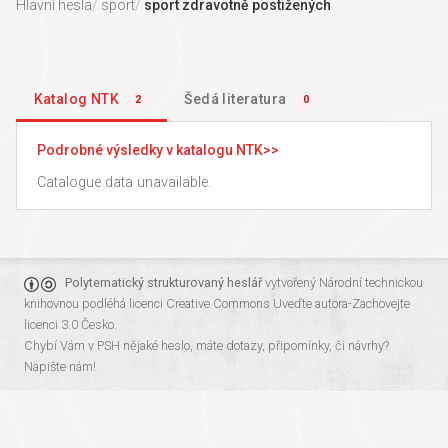
Hlavní hesla
sport
sport zdravotně postižených
Katalog NTK
Šedá literatura
2
0
Podrobné výsledky v katalogu NTK
Catalogue data unavailable.
Polytematický strukturovaný heslář
vytvořený
Národní technickou
knihovnou
podléhá licenci
Creative Commons Uveďte autora-Zachovejte
licenci 3.0 Česko
.
Chybí Vám v PSH nějaké heslo, máte dotazy, připomínky, či návrhy?
Napište nám!