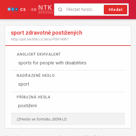
CS
EN
Hledat
/
sport zdravotně postižených
http://psh.techlib.cz/skos/PSH14067
ANGLICKÝ EKVIVALENT
sports for people with disabilities
NADŘAZENÉ HESLO
sport
PŘÍBUZNÁ HESLA
postižení
Heslo ve formátu JSON-LD