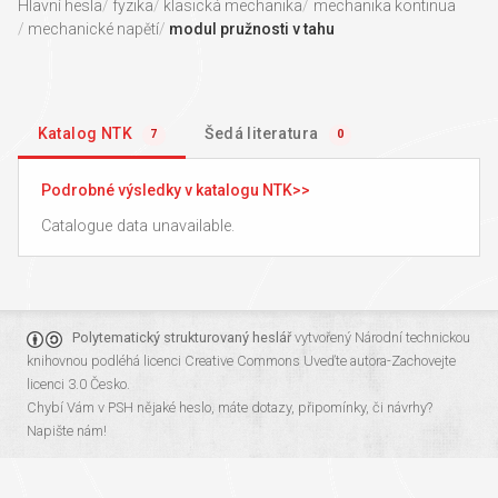
Hlavní hesla
fyzika
klasická mechanika
mechanika kontinua
mechanické napětí
modul pružnosti v tahu
Katalog NTK
Šedá literatura
7
0
Podrobné výsledky v katalogu NTK
Catalogue data unavailable.
Polytematický strukturovaný heslář
vytvořený
Národní technickou
knihovnou
podléhá licenci
Creative Commons Uveďte autora-Zachovejte
licenci 3.0 Česko
.
Chybí Vám v PSH nějaké heslo, máte dotazy, připomínky, či návrhy?
Napište nám!