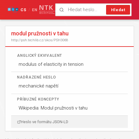
CS
EN
Hledat
/
modul pružnosti v tahu
http://psh.techlib.cz/skos/PSH3068
ANGLICKÝ EKVIVALENT
modulus of elasticity in tension
NADŘAZENÉ HESLO
mechanické napětí
PŘÍBUZNÉ KONCEPTY
Wikipedia: Modul pružnosti v tahu
Heslo ve formátu JSON-LD