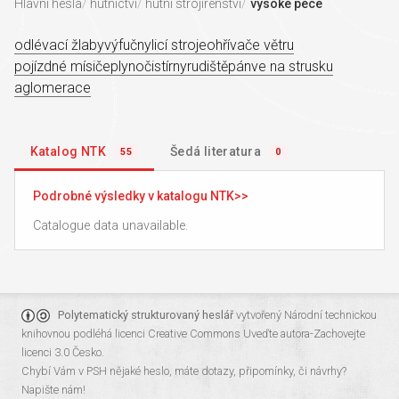
Hlavní hesla
hutnictví
hutní strojírenství
vysoké pece
odlévací žlaby
výfučny
licí stroje
ohřívače větru
pojízdné mísiče
plynočistírny
rudiště
pánve na strusku
aglomerace
Katalog NTK
Šedá literatura
55
0
Podrobné výsledky v katalogu NTK
Catalogue data unavailable.
Polytematický strukturovaný heslář
vytvořený
Národní technickou
knihovnou
podléhá licenci
Creative Commons Uveďte autora-Zachovejte
licenci 3.0 Česko
.
Chybí Vám v PSH nějaké heslo, máte dotazy, připomínky, či návrhy?
Napište nám!