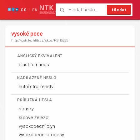
CS
EN
Hledat
/
vysoké pece
http://psh.techlib.cz/skos/PSH5229
ANGLICKÝ EKVIVALENT
blast furnaces
NADŘAZENÉ HESLO
hutní strojírenství
PŘÍBUZNÁ HESLA
strusky
surové železo
vysokopecní plyn
vysokopecní procesy