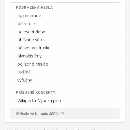
PODŘAZENÁ HESLA
aglomerace
licí stroje
odlévací žlaby
ohřívače větru
pánve na strusku
plynočistírny
pojízdné mísiče
rudiště
výfučny
PŘÍBUZNÉ KONCEPTY
Wikipedia: Vysoká pec
Heslo ve formátu JSON-LD