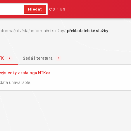
Hledat
CS
EN
/
informační věda
informační služby
překladatelské služby
NTK
Šedá literatura
2
0
výsledky v katalogu NTK
data unavailable.