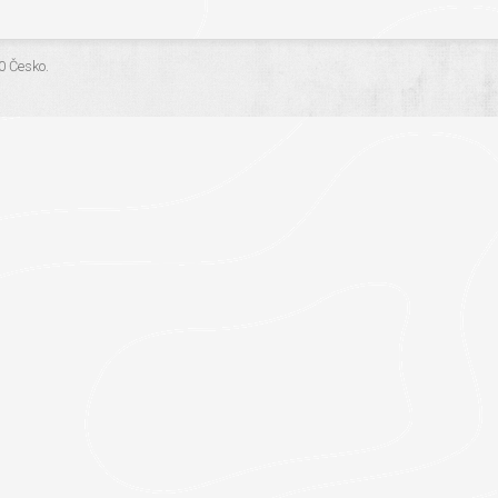
.0 Česko
.