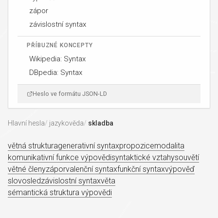
zápor
závislostní syntax
PŘÍBUZNÉ KONCEPTY
Wikipedia: Syntax
DBpedia: Syntax
Heslo ve formátu JSON-LD
Hlavní hesla
jazykověda
skladba
větná struktura
generativní syntax
propozice
modalita
komunikativní funkce výpovědi
syntaktické vztahy
souvětí
větné členy
zápor
valenční syntax
funkční syntax
výpověď
slovosled
závislostní syntax
věta
sémantická struktura výpovědi