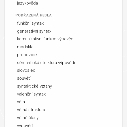
jazykověda
PODŘAZENÁ HESLA
funkční syntax
generativní syntax
komunikativní funkce výpovědi
modalita
propozice
sémantická struktura výpovědi
slovosled
souvětí
syntaktické vztahy
valenční syntax
věta
větná struktura
větné členy
výpověď