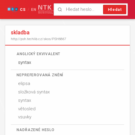
CS
EN
Hledat
/
skladba
http://psh.techlib.cz/skos/PSH6867
ANGLICKÝ EKVIVALENT
syntax
NEPREFEROVANÁ ZNĚNÍ
elipsa
složková syntax
syntax
větosled
vsuvky
NADŘAZENÉ HESLO