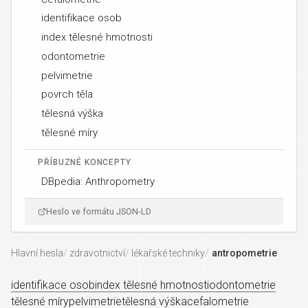
identifikace osob
index tělesné hmotnosti
odontometrie
pelvimetrie
povrch těla
tělesná výška
tělesné míry
PŘÍBUZNÉ KONCEPTY
DBpedia: Anthropometry
Heslo ve formátu JSON-LD
Hlavní hesla
zdravotnictví
lékařské techniky
antropometrie
identifikace osob
index tělesné hmotnosti
odontometrie
tělesné míry
pelvimetrie
tělesná výška
cefalometrie