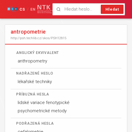
CS
EN
Hledat
/
antropometrie
http://psh.techlib.cz/skos/PSH12815
ANGLICKÝ EKVIVALENT
anthropometry
NADŘAZENÉ HESLO
lékařské techniky
PŘÍBUZNÁ HESLA
lidské variace fenotypické
psychometrické metody
PODŘAZENÁ HESLA
cefalometrie