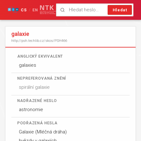
CS
EN
Hledat
/
galaxie
http://psh.techlib.cz/skos/PSH466
ANGLICKÝ EKVIVALENT
galaxies
NEPREFEROVANÁ ZNĚNÍ
spirální galaxie
NADŘAZENÉ HESLO
astronomie
PODŘAZENÁ HESLA
Galaxie (Mléčná dráha)
hvězdy v galaxiích