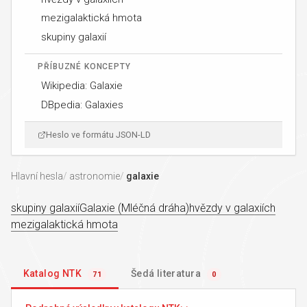
mezigalaktická hmota
skupiny galaxií
PŘÍBUZNÉ KONCEPTY
Wikipedia: Galaxie
DBpedia: Galaxies
Heslo ve formátu JSON-LD
Hlavní hesla
astronomie
galaxie
skupiny galaxií
Galaxie (Mléčná dráha)
hvězdy v galaxiích
mezigalaktická hmota
Katalog NTK
Šedá literatura
71
0